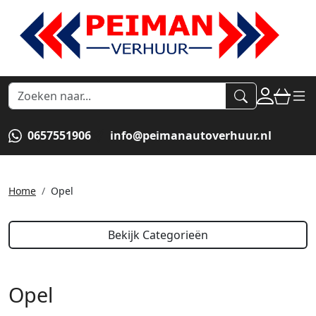
naar acco
winkel
hoof
0657551906
info@peimanautoverhuur.nl
Home
Opel
Bekijk Categorieën
Opel