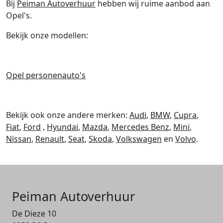
Bij
Peiman Autoverhuur
hebben wij ruime aanbod aan
Opel's.
Bekijk onze modellen:
Opel personenauto's
Bekijk ook onze andere merken:
Audi
,
BMW
,
Cupra
,
Fiat
,
Ford
,
Hyundai
,
Mazda
,
Mercedes Benz
,
Mini
,
Nissan
,
Renault
,
Seat
,
Skoda
,
Volkswagen
en
Volvo
.
Peiman Autoverhuur
De Dieze 10